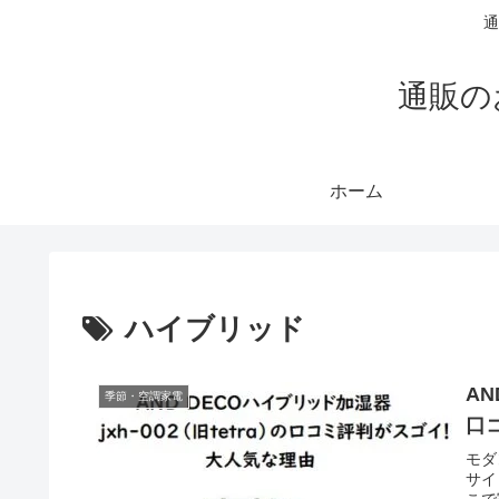
通
通販の
ホーム
ハイブリッド
AN
季節・空調家電
口
モダ
サイ
こで