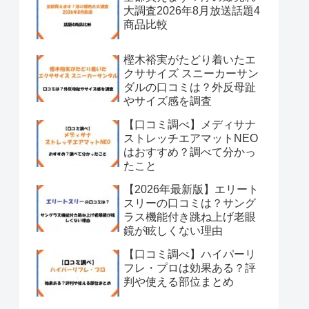
大調査2026年8月放送話題4
商品比較
樫木裕実がたどり着いたエ
クササイズ スニーカーサン
ダルの口コミは？外反母趾
やサイズ感を調査
【口コミ調べ】メディサナ
ストレッチエアマットNEO
はおすすめ？調べて分かっ
たこと
【2026年最新版】エリート
スリーの口コミは？サング
ラス機能付き跳ね上げ老眼
鏡が眩しくない理由
【口コミ調べ】ハイパーリ
フレ・プロは効果ある？評
判や使える部位まとめ