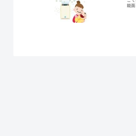
能面
から
ださ