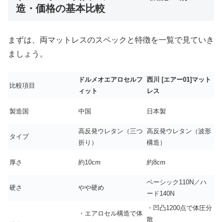
造・価格の基本比較
まずは、両マットレスのスペックと特徴を一覧で見ていき
ましょう。
ドルメオエアロセルフ
西川 [エアー01]マット
比較項目
ィット
レス
製造国
中国
日本製
高反発ウレタン（三つ
高反発ウレタン（波形
タイプ
折り）
構造）
厚さ
約10cm
約8cm
ベーシック110N／ハ
硬さ
やや硬め
ード140N
・凹凸1200点で体圧分
・エアロセル構造で体
散