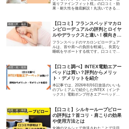
返りファインフィット枕」の口コミ・効
果・耐久性を徹底解説！丸洗いできる清
潔さや他枕との違い、メリット・デメリ
ット、FAQも紹介します。
【口コミ】フランスベッドマカロ
布団・枕・寝具
ンピローデュアルの評判とロイヤ
ルやデラックスと違い！横向きも
対応枕
フランスベッドのマカロンピローデュア
ルは、首や肩への負担を軽減し、良質な
睡眠をサポートする枕です。口コミでは
寝心地の良さや高さ、使いやすさなど評
価する声が寄せられています。また、従
来品おロイヤルやデラックスとの違いや2
【口コミ調べ】INTEX電動エアー
布団・枕・寝具
つの高さによる効果、横向きにも対応す
ベッドは買い？評判からメリッ
る特徴なども詳しく解説しています。
ト・デメリットを紹介
本記事では、2026年8月6日放送のいいも
のプレミアムで紹介したINTEX（インテ
ックス）電動ポンプ付きエアーベッドの
口コミや評判を調査し、メリット・デメ
リットやおすすめな人をわかりやすくま
とめました。口コミまとめ良い口コミ：
【口コミ】シルキーループピロー
布団・枕・寝具
90秒で設置で...
の評判は？首コリ・肩こりの効果
や使用方法とは
女神のマルシェで放送されたことで注目