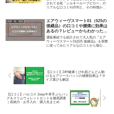
されてる枕「シルキーループピロー」の
リアルな口コミや評判と、その特徴から
首コリや肩こりに効果はあるのか、そし
て使用方法（お手入れ）などをまとめて
みました。睡眠の質の高さはとっても大
エアウィーヴスマート01（025の
布団・枕・寝具
事ですが、枕の高さや硬さ...
後継品）の口コミや腰痛に効果は
あるの？レビューからわかった真
実
通販番組でも紹介されて大人気の『エア
ウィーヴスマート01(025 後継品)』を実際
に使ってみたリアルな口コミから寝心地
や腰痛に効果があるのかなどを徹底調査
してみました。睡眠は1日の疲れをとるた
めにも大切ですが、マットレスが合わな
ければ朝起き...
【口コミ】24H健康くびれ筋どんどん動
けるエアリースパッツの補整効果は？サ
イズ選びも解説
【口コミ】バルコス 2way牛革手ぶらバッ
グ＆スリムウォレットセットを徹底調査
｜収納力・お手入れ・購入先まとめ