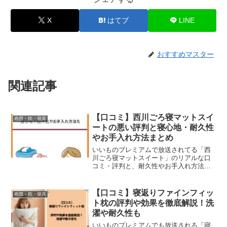
X
はてブ
LINE
おすすめマスター
関連記事
【口コミ】西川ごろ寝マットスイ
布団・枕・寝具
ートの悪い評判と寝心地・耐久性
やお手入れ方法まとめ
いいものプレミアムで放送されてる「西
川ごろ寝マットスイート」のリアルな口
コミ・評判と、耐久性やお手入れ方法、
おすすめな人の特徴、最安値を徹底調
査。使い心地や耐圧分散性の実力、購入
前に知っておきたい注意点もブログで紹
【口コミ】寝返りファインフィッ
布団・枕・寝具
介。テレビを見て興味があるという方も
ト枕の評判や効果を徹底解説！洗
必見です。
濯や耐久性も
いいものプレミアムでも放送される「寝