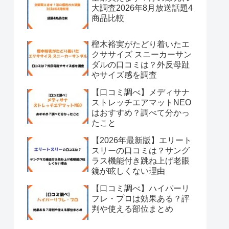
大調査2026年8月放送話題4
商品比較
樫木裕実がたどり着いたエ
クササイズ スニーカーサン
ダルの口コミは？外反母趾
やサイズ感を調査
【口コミ調べ】メディサナ
ストレッチエアマットNEO
はおすすめ？調べて分かっ
たこと
【2026年最新版】エリート
スリーの口コミは？サング
ラス機能付き跳ね上げ老眼
鏡が眩しくない理由
【口コミ調べ】ハイパーリ
フレ・プロは効果ある？評
判や使える部位まとめ