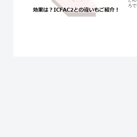
ろで
らI