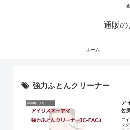
通
通販の
ホーム
強力ふとんクリーナー
ア
掃除機・クリーナー
効
アイ
ング
とI