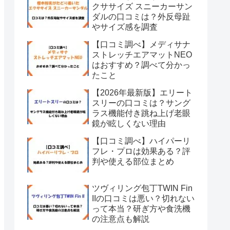
クササイズ スニーカーサン
ダルの口コミは？外反母趾
やサイズ感を調査
【口コミ調べ】メディサナ
ストレッチエアマットNEO
はおすすめ？調べて分かっ
たこと
【2026年最新版】エリート
スリーの口コミは？サング
ラス機能付き跳ね上げ老眼
鏡が眩しくない理由
【口コミ調べ】ハイパーリ
フレ・プロは効果ある？評
判や使える部位まとめ
ツヴィリング包丁TWIN Fin
IIの口コミは悪い？切れない
って本当？研ぎ方や食洗機
の注意点も解説