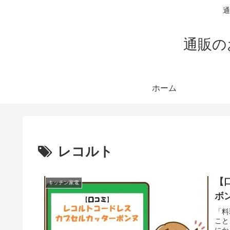
通
通販の
ホーム
レコルト
【
キッチン家電
ボ
「料
こと
にか