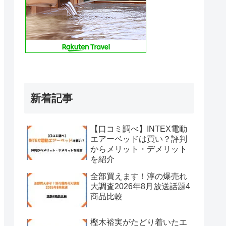
新着記事
【口コミ調べ】INTEX電動
エアーベッドは買い？評判
からメリット・デメリット
を紹介
全部買えます！淳の爆売れ
大調査2026年8月放送話題4
商品比較
樫木裕実がたどり着いたエ