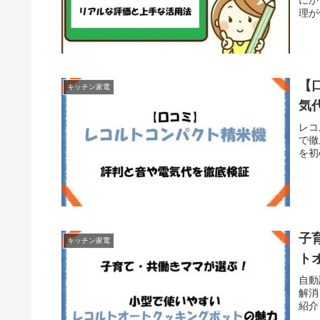
理が
【
キッチン家電
気
レコ
で徹
を初
子
キッチン家電
ト
自動
解消
紹介