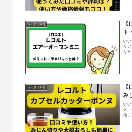
【
キッチン家電
ト
いい
リア
りや
【
キッチン家電
み
いい
ヌ」
地、