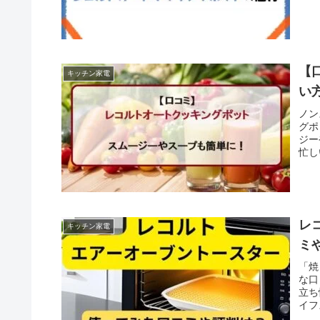
【
キッチン家電
い
ノン
グポ
ジー
忙し
レ
キッチン家電
ミ
「焼
な口
立ち
イフ
ね。