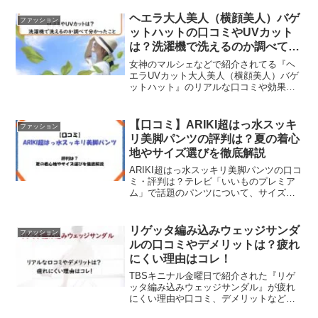
ヘエラ大人美人（横顔美人）バゲ
ファッション
ットハットの口コミやUVカット
は？洗濯機で洗えるのか調べて分
かったこと
女神のマルシェなどで紹介されてる『ヘ
エラUVカット大人美人（横顔美人）バゲ
ットハット』のリアルな口コミや効果
と、洗濯機で洗えるのかお手入れ方法な
どをまとめてみます。コーデの仕上げに
便利なバケットハットもいろいろな種類
【口コミ】ARIKI超はっ水スッキ
ファッション
がありますよね。とくに今...
リ美脚パンツの評判は？夏の着心
地やサイズ選びを徹底解説
ARIKI超はっ水スッキリ美脚パンツの口コ
ミ・評判は？テレビ「いいものプレミア
ム」で話題のパンツについて、サイズ選
びのコツや夏の着心地、メリット・デメ
リットをわかりやすく解説。購入前に知
っておきたい注意点もチェックできま
リゲッタ編み込みウェッジサンダ
ファッション
す。
ルの口コミやデメリットは？疲れ
にくい理由はコレ！
TBSキニナル金曜日で紹介された『リゲ
ッタ編み込みウェッジサンダル』が疲れ
にくい理由や口コミ、デメリットなどを
まとめてみました。夏は通気性もよくて