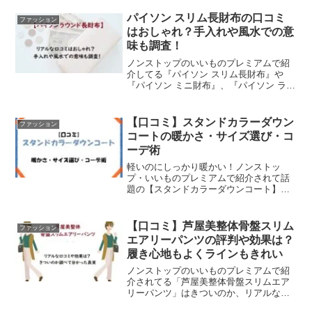
快適なサンダル派という方も多そうです
ね。でも、一般的なサンダルは長く履い
パイソン スリム長財布の口コミ
ファッション
たり歩いてると足裏が痛...
はおしゃれ？手入れや風水での意
味も調査！
ノンストップのいいものプレミアムで紹
介してる『パイソン スリム長財布』や
『パイソン ミニ財布』、『パイソン ラウ
ンドファスナー 長財布』のリアルな口コ
ミや機能やお手入れ方法と風水での意味
などをまとめてみました。財布の素材も
【口コミ】スタンドカラーダウン
ファッション
いろいろあるけど、...
コートの暖かさ・サイズ選び・コ
ーデ術
軽いのにしっかり暖かい！ノンストッ
プ・いいものプレミアムで紹介されて話
題の【スタンドカラーダウンコート】を
徹底調査。口コミ・サイズ感・コーデ・
洗濯方法・メリットデメリットまで全部
解説。
【口コミ】芦屋美整体骨盤スリム
ファッション
エアリーパンツの評判や効果は？
履き心地もよくラインもきれい
ノンストップのいいものプレミアムで紹
介されてる「芦屋美整体骨盤スリムエア
リーパンツ」はきついのか、リアルな口
コミや効果と、特徴やサイズ、販売店な