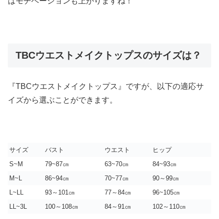
はモチベーションも上がりますね！
TBCウエストメイクトップスのサイズは？
『TBCウエストメイクトップス』ですが、以下の適応サ
イズから選ぶことができます。
サイズ
バスト
ウエスト
ヒップ
S~M
79~87㎝
63~70㎝
84~93㎝
M~L
86~94㎝
70~77㎝
90～99㎝
L~LL
93～101㎝
77～84㎝
96~105㎝
LL~3L
100～108㎝
84～91㎝
102～110㎝