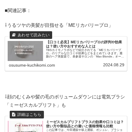
■関連記事：
⇩うるツヤの美髪が目指せる「MEリカバリープロ」
【口コミ必見】MEリカバリープロの評判や効果
は？使い方やおすすめな人とは
TBSカイモノラボなどで紹介されてる「MEリカバリープ
ロ」のリアルな口コミや効果などをまとめていきます。最
新のヘア美髪器で、表参道サロンの「Max Blonde」オーナ
ーの波多晋さんが監修しています。これを使えば簡単ケア
で女性なら誰もが憧れるうるツヤの美髪へと導いてくれる
2024.08.29
osusume-kuchikomi.com
のだそう。リアルな口コミを購入前にチェックしておきま
しょう
⇩顔のむくみや髪の毛のボリュームダウンには電気ブラシ
「ミーゼスカルプリフト」も
ミーゼスカルプリフトプラスの効果や口コミは？
使い方や類似品との違いと価格情報も比較
この記事では、今田通販や坂上通販、ポシュレ、ブラショ