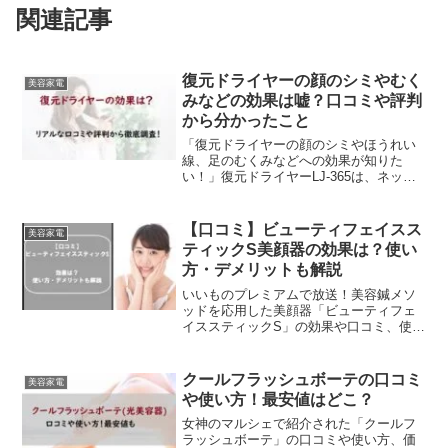
関連記事
復元ドライヤーの顔のシミやむく
美容家電
みなどの効果は嘘？口コミや評判
から分かったこと
「復元ドライヤーの顔のシミやほうれい
線、足のむくみなどへの効果が知りた
い！」復元ドライヤーLJ-365は、ネット
やSNSの口コミでもとっても人気があり
ますよね。普通のドライヤーのように髪
の毛をただ乾かすだけではなくて、ツヤ
【口コミ】ビューティフェイスス
美容家電
ツヤな神へと生まれ...
ティックS美顔器の効果は？使い
方・デメリットも解説
いいものプレミアムで放送！美容鍼メソ
ッドを応用した美顔器「ビューティフェ
イススティックS」の効果や口コミ、使い
方、メリット・デメリットを徹底解説！
購入前に知りたい情報が満載です。
クールフラッシュボーテの口コミ
美容家電
や使い方！最安値はどこ？
女神のマルシェで紹介された「クールフ
ラッシュボーテ」の口コミや使い方、価