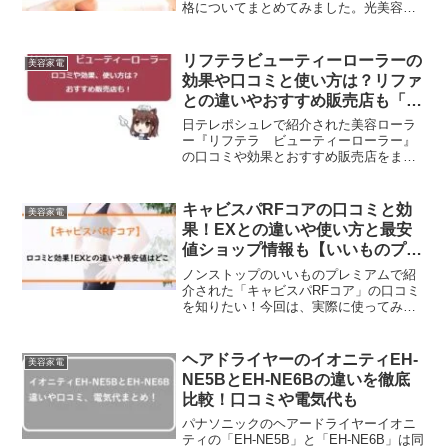
格についてまとめてみました。光美容器
の中でもこちらは冷却機能＋顔にも使う
ことができるというのがスゴイですよ
ね。これから自宅でムダ毛ケアを考えて
リフテラビューティーローラーの
美容家電
るという方にも参考になれば幸いです。
効果や口コミと使い方は？リファ
との違いやおすすめ販売店も「ポ
シュレ」
日テレポシュレで紹介された美容ローラ
ー『リフテラ ビューティーローラー』
の口コミや効果とおすすめ販売店をまと
めてみました！これまでのものと比べる
と、ヘッド部分に「テラヘルツ鉱石」を
使用することで、転がしてるだけでもど
キャビスパRFコアの口コミと効
美容家電
んどん暖まりながら表情筋...
果！EXとの違いや使い方と最安
値ショップ情報も【いいものプレ
ミアム】
ノンストップのいいものプレミアムで紹
介された「キャビスパRFコア」の口コミ
を知りたい！今回は、実際に使ってみた
リアルな口コミからEXとの違いやおすす
めポイント、使い方や通販販売店と価格
などについて徹底調査してまとめてみま
ヘアドライヤーのイオニティEH-
美容家電
した。番組を見て気になってるという方
NE5BとEH-NE6Bの違いを徹底
にも参考になればうれしいです。
比較！口コミや電気代も
パナソニックのヘアードライヤーイオニ
ティの「EH-NE5B」と「EH-NE6B」は同