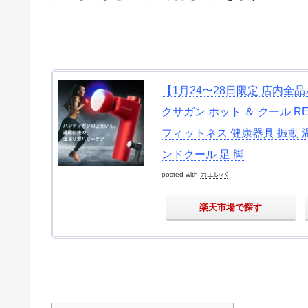
【1月24〜28日限定 店内全
クサガン ホット ＆ クール RE
フィットネス 健康器具 振動 温
ンドクール 足 脚
posted with
カエレバ
楽天市場で探す