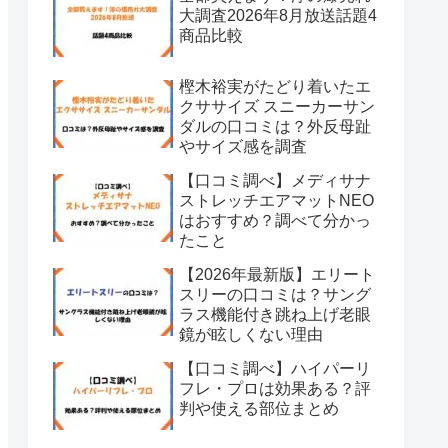
大調査2026年8月放送話題4
商品比較
樫木裕実がたどり着いたエ
クササイズ スニーカーサン
ダルの口コミは？外反母趾
やサイズ感を調査
【口コミ調べ】メディサナ
ストレッチエアマットNEO
はおすすめ？調べて分かっ
たこと
【2026年最新版】エリート
スリーの口コミは？サング
ラス機能付き跳ね上げ老眼
鏡が眩しくない理由
【口コミ調べ】ハイパーリ
フレ・プロは効果ある？評
判や使える部位まとめ