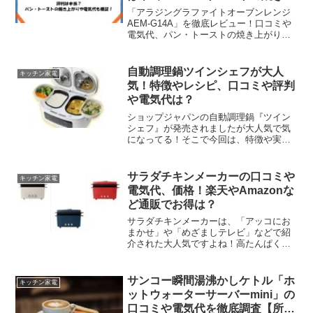
がりや電気代も検証！
「アラジングラファイトオーブンレンジ
AEM-G14A」を徹底レビュー！口コミや
電気代、パン・トーストの焼き上がり、
使い方、メリット・デメリットまで詳し
く紹介。購入前に知りたい疑問をすべて
解決します。
自動調理鍋ツインシェフが大人
キッチン家電
気！特徴やレシピ、口コミや評判
や電気代は？
ショップジャパンの自動調理鍋『ツイン
シェフ』が発売されましたが大人気で気
になってる！そこで今回は、特徴や実際
に使ってみたリアルな口コミ評判などの
体験談とそこから分かったメリット・デ
メリット、電気代、販売店情報などをま
サラダチキンメーカーの口コミや
キッチン家電
とめてご紹介します。これからツインシ
電気代、価格！楽天やAmazonな
ェフを買おうか迷ってるという方も、ぜ
ど通販でお得は？
ひ参考にしてみてくださいね。
サラダチキンメーカーは、「アッコにお
まかせ」や「めざましテレビ」などで紹
介された大人気ですよね！高たんぱく＆
低カロリーのコンビニで人気のサラダチ
キンが家で手軽につくることができるの
は魅力的ですよね。このページでは、
サンコー瞬間湯沸かしケトル「ホ
キッチン家電
「サラダチキンメーカー」の...
ットウォーターサーバーmini」の
口コミや電気代を徹底調査【所さ