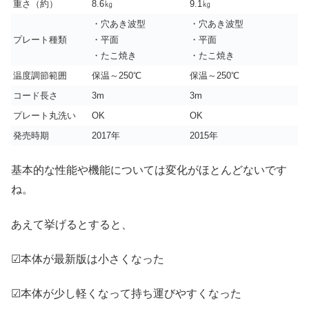
重さ（約）
8.6㎏
9.1㎏
・穴あき波型
・穴あき波型
プレート種類
・平面
・平面
・たこ焼き
・たこ焼き
温度調節範囲
保温～250℃
保温～250℃
コード長さ
3m
3m
プレート丸洗い
OK
OK
発売時期
2017年
2015年
基本的な性能や機能については変化がほとんどないです
ね。
あえて挙げるとすると、
☑本体が最新版は小さくなった
☑本体が少し軽くなって持ち運びやすくなった