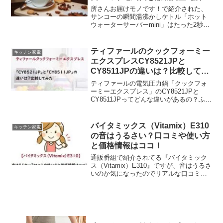
んお届けモノ】
所さんお届けモノです！で紹介された、
サンコーの瞬間湯沸かしケトル「ホット
ウォーターサーバーmini」はたった2秒で
熱湯になるというのがスゴイですよね。
でも使い心地は？今回は、特徴からリア
ルな口コミからメリットやデメリット、
ティファールのクックフォーミー
キッチン家電
販売店、価格、電気代などを徹底調査し
エクスプレスCY8521JPと
てまとめてみましたので、参考になれば
CY8511JPの違いは？比較してみ
うれしいです。
た
ティファールの電気圧力鍋「クックフォ
ーミーエクスプレス」のCY8521JPと
CY8511JPってどんな違いがあるの？ふと
した疑問から特徴や実際に使ってみた人
のリアルな口コミ評判、使い方などにつ
いていろいろ調べてまとめてみました！
バイタミックス（Vitamix）E310
キッチン家電
これからティファールの電気圧力鍋の購
の音はうるさい？口コミや使い方
入を考えているという方も、ぜひ参考に
と価格情報はココ！
してみてくださいね。
通販番組で紹介されてる『バイタミック
ス（Vitamix）E310』ですが、音はうるさ
いのか気になったのでリアルな口コミや
使い方と、E320との違いや価格情報など
をまとめてみました。バイタミックスの
中でも最も使いやすいてう晩モデルで、
日本のキ...