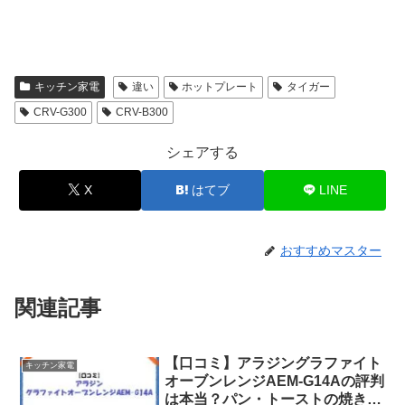
キッチン家電
違い
ホットプレート
タイガー
CRV-G300
CRV-B300
シェアする
X
はてブ
LINE
おすすめマスター
関連記事
【口コミ】アラジングラファイト
キッチン家電
オーブンレンジAEM-G14Aの評判
は本当？パン・トーストの焼き上