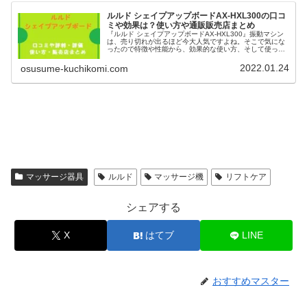
ルルド シェイプアップボードAX-HXL300の口コ
ミや効果は？使い方や通販販売店まとめ
『ルルド シェイプアップボードAX-HXL300』振動マシン
は、売り切れが出るほど今大人気ですよね。そこで気にな
ったので特徴や性能から、効果的な使い方、そして使って
みたリアルな口コミ評判・販売店などをいろいろ調べてみ
ました。これからぶるぶるエクササイズを始めてみようと
2022.01.24
osusume-kuchikomi.com
思っている方も、ぜひ参考にしてくださいね＾＾
マッサージ器具
ルルド
マッサージ機
リフトケア
シェアする
X
はてブ
LINE
おすすめマスター