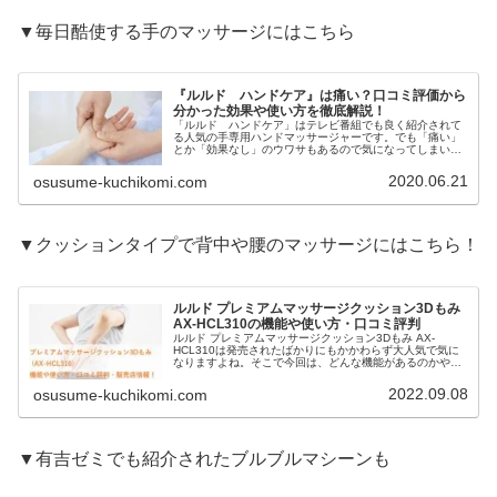
▼毎日酷使する手のマッサージにはこちら
『ルルド ハンドケア』は痛い？口コミ評価から
分かった効果や使い方を徹底解説！
「ルルド ハンドケア」はテレビ番組でも良く紹介されて
る人気の手専用ハンドマッサージャーです。でも「痛い」
とか「効果なし」のウワサもあるので気になってしまいま
すよね～。今回は、特徴や使い方はもちろん実際に使って
みたリアルな口コミから分かった真実をご紹介していきま
2020.06.21
osusume-kuchikomi.com
す。これから買おうか悩んでいるという方も、ぜひ参考に
してください。
▼クッションタイプで背中や腰のマッサージにはこちら！
ルルド プレミアムマッサージクッション3Dもみ
AX-HCL310の機能や使い方・口コミ評判
ルルド プレミアムマッサージクッション3Dもみ AX-
HCL310は発売されたばかりにもかかわらず大人気で気に
なりますよね。そこで今回は、どんな機能があるのかや今
までのクッションとの違い、使い方から、実際に使ってみ
た人のリアルな口コミ評判や販売店情報をいろいろまとめ
2022.09.08
osusume-kuchikomi.com
てみました。これから買おうか悩んでる人も参考にしてく
ださいね。
▼有吉ゼミでも紹介されたブルブルマシーンも