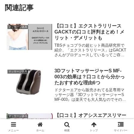
関連記事
【口コミ】エクストラリリース
マッサージ器具
GACKTの口コミ評判まとめ！メ
リット・デメリットも
TBSチョコプラの超ヒット商品研究所で
紹介、「エクストラリリース」はGACKT
さんがプロデュースしているってご存知
ですか？多くの人の注目を集めているこ
のストレッチサポート器具ですが、一体
何がそんなにすごいのか、気になります
3DフットマッサージャーS MF-
マッサージ器具
よね。実は、すでに...
003の効果は？口コミから分かっ
たおすすめな理由6つ
ドクターエアから販売されてる足専用マ
ッサージ器『3DフットマッサージャーS
MF-003』は楽天でも大人気なのでその効
果も気になる！これ1台で「ふくらはぎ」
から「足裏」までを、エアバッグ＋ロー
ラーの2つでしっかりともみほぐしてくれ
【口コミ】オアシスエアスリマー
マッサージ器具
るというの...
の効果！使い方やデメリットと類
似品もまとめ！
メニュー
ホーム
検索
トップ
サイドバー