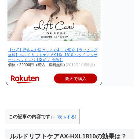
【公式】所さんお届けモノです！で紹介【ラッピング
無料】ルルド リフトケア AX-HXL1810 ヘッド マッサ
ージ ヘッドスパ【楽ギフ_包装】
価格：22000円（税込、送料無料)
(2019/11/18時点)
楽天で購入
この記事の内容です↓↓
[
表示する
]
ルルドリフトケアAX-HXL1810の効果は？