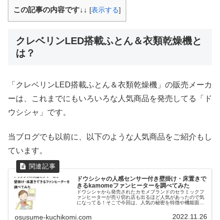
この記事の内容です↓↓
[
表示する
]
クレベリンLED搭載ふとん＆衣類乾燥機と
は？
「クレベリンLED搭載ふとん＆衣類乾燥機」の販売メーカ
ーは、これまでにもいろいろな人気商品を発売してる「ド
ウシシャ」です。
当ブログでも以前に、以下のような人気商品をご紹介もし
ています。
ドウシシャの人感センサー付き壁掛け・床置きで
きるkamomeファンヒーターを調べてみた
ドウシシャから発売されたカモメブランドのセラミックフ
ァンヒーターが売り切れ店も出るほど人気があったので気
になってる！そこで今回は、人気の秘密を特徴や機能面、
電気代、口コミと評判などからいろいろと調べてみまし
た。人感センサー付きで壁掛けや床置きにも対応した最新
2022.11.26
osusume-kuchikomi.com
のセラミックファンヒーターが気になってる方も、ぜひ参