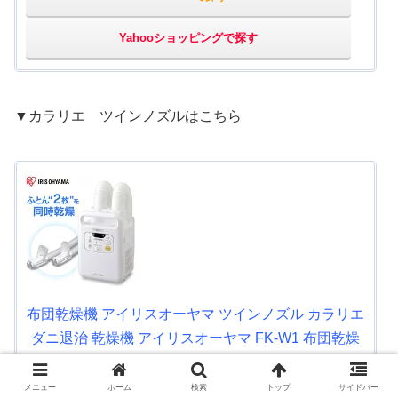
Yahooショッピングで探す
▼カラリエ ツインノズルはこちら
布団乾燥機 アイリスオーヤマ ツインノズル カラリエ
ダニ退治 乾燥機 アイリスオーヤマ FK-W1 布団乾燥
機 アイリス ツインノズル 布団 乾燥 乾燥機 衣類乾燥
機 湿気 ダニ カビ 靴乾燥 マット不要 湿気対策 季節家
メニュー
ホーム
検索
トップ
サイドバー