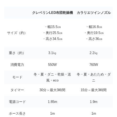
クレベリンLED布団乾燥機
カラリエツインノズル
・幅15.5㎝
・幅16.8㎝
サイズ（約）
・奥行25.5㎝
・奥行19.5㎝
・高さ34.5㎝
・高さ36㎝
重さ（約）
3.1㎏
2.2㎏
消費電力
550W
760W
冬・夏・ダニ・乾燥・送
冬・夏・あたため・ダ
モード
風・eco
ニ
タイマー
30分～最大3時間
15分～最大3時間
電源コード
1.85m
1.9m
ホース長さ
1m
1m