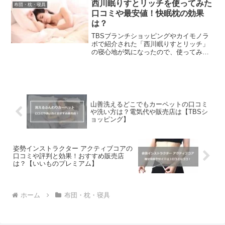
うことに徹底して作られた枕。寝るだけ
西川眠りすとリッチを使ってみた
布団・枕・寝具
で脱力状態になり、深い呼...
口コミや最安値！快眠枕の効果
は？
TBSブランチショッピングやカイモノラ
ボで紹介された「西川眠りすとリッチ」
の寝心地が気になったので、使ってみた
人のリアルな口コミや評判についてまと
めてみました。「西川 眠りすとリッチ」
は、医学博士も推奨する西川の枕のプロ
が開発していて、シリ...
山善洗えるどこでもカーペットの口コミ
や洗い方は？電気代や販売店は【TBSシ
ョッピング】
姿勢インストラクター アクティブコアの
口コミや評判と効果！おすすめ販売店
は？【いいものプレミアム】
ホーム
布団・枕・寝具