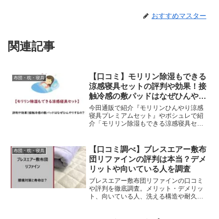
おすすめマスター
関連記事
【口コミ】モリリン除湿もできる
布団・枕・寝具
涼感寝具セットの評判や効果！接
触冷感の敷パッドはなぜひんや
り？
今田通販で紹介『モリリンひんやり涼感
寝具プレミアムセット』やポシュレで紹
介「モリリン除湿もできる涼感寝具セッ
ト」の口コミと効果、接触冷感は何でひ
んやりするの？など解説。暑くて寝苦し
い季節は接触冷感素材の敷パッドやキル
【口コミ調べ】ブレスエアー敷布
布団・枕・寝具
ケットなどが人気です。でも冷房なしで
団リファインの評判は本当？デメ
もいいの？というように疑問も。このペ
リットや向いている人を調査
ージでは、その特徴や効果と、リアルな
口コミや通販販売店などを徹底調査して
ブレスエアー敷布団リファインの口コミ
みたのでまとめていきます。
や評判を徹底調査。メリット・デメリッ
ト、向いている人、洗える構造や耐久性
など購入前に気になるポイントをわかり
やすく解説します。高反発マットレスと