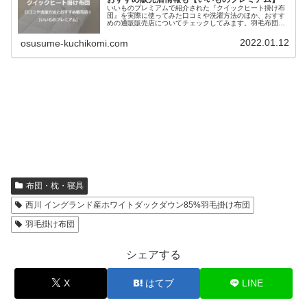
いいものプレミアムで紹介された『クイックヒート掛け布
団』を実際に使ってみた口コミや洗濯方法のほか、おすす
めの通販販売店についてチェックしてみます。羽毛布団よ
りも素早く温まる上に、ダニやほこりも徹底的に防いでく
れ、消臭効果まであるという最新掛...
2022.01.12
osusume-kuchikomi.com
布団・枕・寝具
西川 イングランド産ホワイトダックダウン85%羽毛掛け布団
羽毛掛け布団
シェアする
X
はてブ
LINE