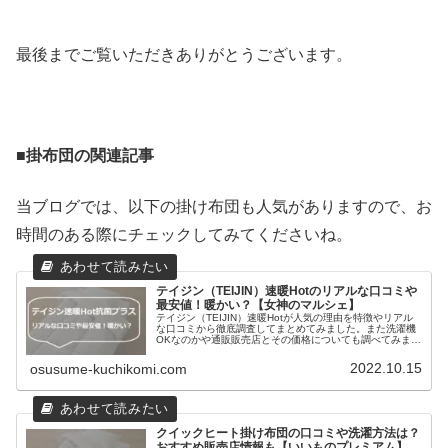
最後までご覧いただきありがとうございます。
■
掛布団の関連記事
当ブログでは、以下の掛け布団も人気がありますので、お
時間のある際にチェックしてみてくださいね。
テイジン（TEIJIN）速暖Hotのリアルな口コミや
最安値！暖かい？【女神のマルシェ】
テイジン（TEIJIN）速暖Hotが人気の理由を特徴やリアル
な口コミから徹底調査してまとめてみました。また洗濯機
OKなのかや通販販売店とその価格についても調べてみまし
たので、どこで買おうか迷っているという方にも参考にな
れば幸いです。
2022.10.15
osusume-kuchikomi.com
クイックヒート掛け布団の口コミや洗濯方法は？
おすすめ販売店情報も【いいものプレミアム】