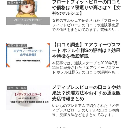
の違いや注意点も紹介。後悔しないため
フロートフィットピローの口コミ
布団・枕・寝具
のチェックポイントをまとめました。
や価格は？寝返りや高さは？【女
神のマルシェ】
女神のマルシェで紹介された『フロート
フィットピロー』の口コミや通販販売店
での価格をまとめてみます。究極のリラ
ックス状態である「背浮き」という感覚
の寝心地を追及して開発された枕で、と
っても柔らかいふくらみがやさしく頭と
【口コミ調査】エアウィーヴスマ
布団・枕・寝具
首を支えてくれるのがポイ...
ート ホテル仕様Sの評判は？効果
や特徴を徹底解説
本記事では、通販スクープで2026年7月
11日に紹介された「エアウィーヴスマー
ト ホテル仕様S」の口コミや評判をもと
に、メリット・デメリット、特徴、おす
すめな人、購入先までわかりやすくまと
めました。口コミまとめ良い口コミ：寝
メディブレスピローの口コミや効
布団・枕・寝具
起きがラクになっ...
果は？洗濯方法やおすすめ通販販
売店情報まとめ
いいものプレミアムで紹介された『メデ
ィプレスピロー』のリアルな口コミや効
果、洗濯方法などをまとめてみます。デ
ィノスとスポーツメーカーの「ミズノ」
が共同企画で誕生した、体を休めるとい