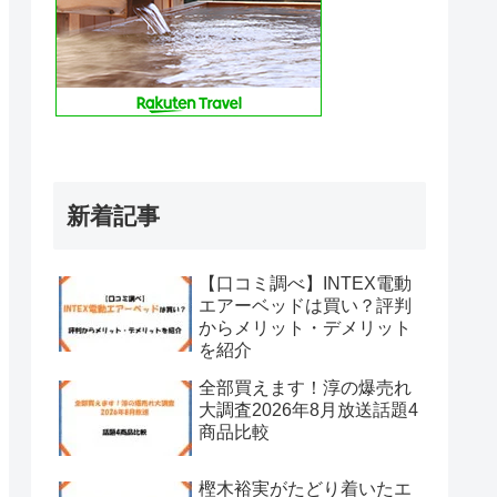
新着記事
【口コミ調べ】INTEX電動
エアーベッドは買い？評判
からメリット・デメリット
を紹介
全部買えます！淳の爆売れ
大調査2026年8月放送話題4
商品比較
樫木裕実がたどり着いたエ