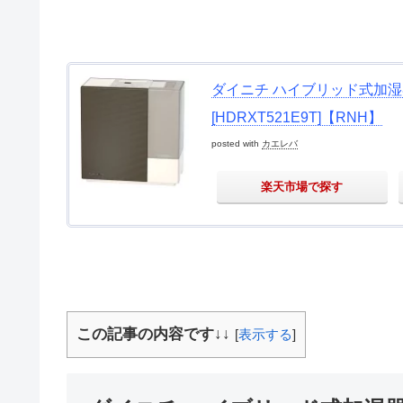
ダイニチ ハイブリッド式加湿器 K
[HDRXT521E9T]【RNH】
posted with
カエレバ
楽天市場で探す
この記事の内容です↓↓
[
表示する
]