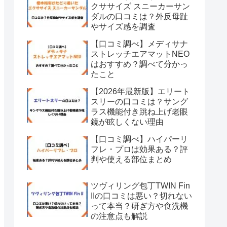
クササイズ スニーカーサン
ダルの口コミは？外反母趾
やサイズ感を調査
【口コミ調べ】メディサナ
ストレッチエアマットNEO
はおすすめ？調べて分かっ
たこと
【2026年最新版】エリート
スリーの口コミは？サング
ラス機能付き跳ね上げ老眼
鏡が眩しくない理由
【口コミ調べ】ハイパーリ
フレ・プロは効果ある？評
判や使える部位まとめ
ツヴィリング包丁TWIN Fin
IIの口コミは悪い？切れない
って本当？研ぎ方や食洗機
の注意点も解説