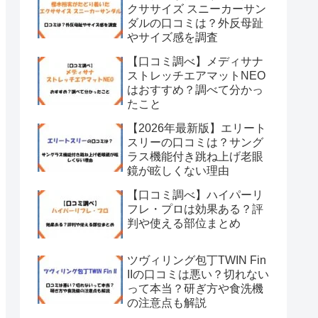
クササイズ スニーカーサン
ダルの口コミは？外反母趾
やサイズ感を調査
【口コミ調べ】メディサナ
ストレッチエアマットNEO
はおすすめ？調べて分かっ
たこと
【2026年最新版】エリート
スリーの口コミは？サング
ラス機能付き跳ね上げ老眼
鏡が眩しくない理由
【口コミ調べ】ハイパーリ
フレ・プロは効果ある？評
判や使える部位まとめ
ツヴィリング包丁TWIN Fin
IIの口コミは悪い？切れない
って本当？研ぎ方や食洗機
の注意点も解説