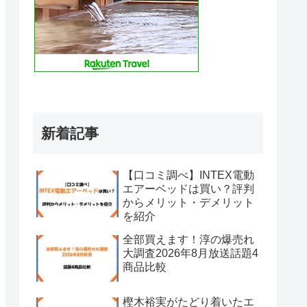
新着記事
【口コミ調べ】INTEX電動
エアーベッドは買い？評判
からメリット・デメリット
を紹介
全部買えます！淳の爆売れ
大調査2026年8月放送話題4
商品比較
樫木裕実がたどり着いたエ