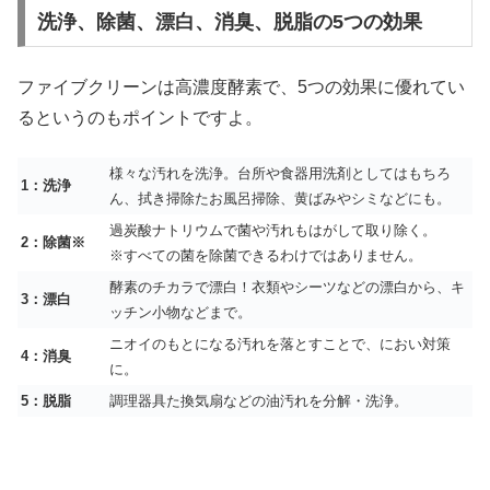
洗浄、除菌、漂白、消臭、脱脂の5つの効果
ファイブクリーンは高濃度酵素で、5つの効果に優れてい
るというのもポイントですよ。
様々な汚れを洗浄。台所や食器用洗剤としてはもちろ
1：洗浄
ん、拭き掃除たお風呂掃除、黄ばみやシミなどにも。
過炭酸ナトリウムで菌や汚れもはがして取り除く。
2：除菌※
※すべての菌を除菌できるわけではありません。
酵素のチカラで漂白！衣類やシーツなどの漂白から、キ
3：漂白
ッチン小物などまで。
ニオイのもとになる汚れを落とすことで、におい対策
4：消臭
に。
5：脱脂
調理器具た換気扇などの油汚れを分解・洗浄。