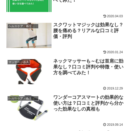
べてみた！
2020.04.03
スクワットマジックは効果なし？
ヘルスケア・衛生用品
腰を痛める？リアルな口コミ評
価・評判
2020.01.24
ネックマッサーも～むは首肩に効
マッサージ器具
果なし？口コミ評判や特徴・使い
方を調べてみた！
2019.12.29
ワンダーコアスマートの効果的な
ヘルスケア・衛生用品
使い方は？口コミと評判から分か
った効果なしの真相も
2019.09.14