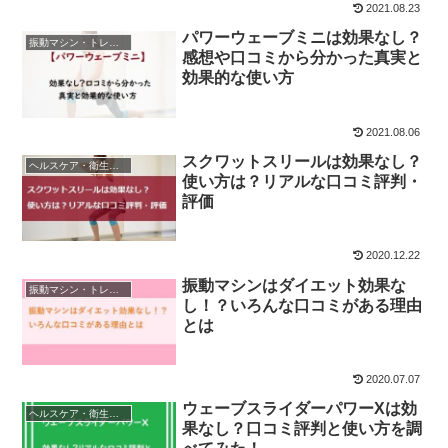
2021.08.23
パワーウェーブミニは効果なし？
振動マシン・トレーニング器具
感想や口コミから分かった真実と
効果的な使い方
2021.08.06
スクワットスリールは効果なし？
ヘルスケア・衛生用品
使い方は？リアルな口コミ評判・
評価
2020.12.22
振動マシンはダイエット効果な
振動マシン・トレーニング器具
し！？いろんな口コミがある理由
とは
2020.07.07
ウェーブスライダーパワーXは効
ヘルスケア・衛生用品
果なし？口コミ評判と使い方を調