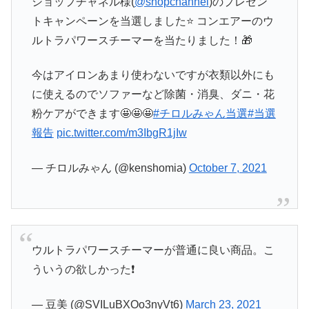
ショップチャネル様(
@shopchannel
)のプレゼン
トキャンペーンを当選しました⭐️ コンエアーのウ
ルトラパワースチーマーを当たりました！🎁
今はアイロンあまり使わないですが衣類以外にも
に使えるのでソファーなど除菌・消臭、ダニ・花
粉ケアができます🤩🤩🤩
#チロルみゃん当選
#当選
報告
pic.twitter.com/m3IbgR1jIw
— チロルみゃん (@kenshomia)
October 7, 2021
ウルトラパワースチーマーが普通に良い商品。こ
ういうの欲しかった❗
— 豆美 (@SVILuBXOo3nyVt6)
March 23, 2021