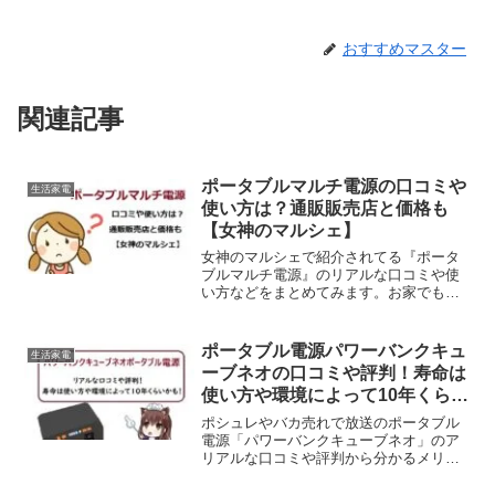
おすすめマスター
関連記事
ポータブルマルチ電源の口コミや
生活家電
使い方は？通販販売店と価格も
【女神のマルシェ】
女神のマルシェで紹介されてる『ポータ
ブルマルチ電源』のリアルな口コミや使
い方などをまとめてみます。お家でもア
ウトドアでもいつでもスマホなどを充電
できるポータブル電源があると便利です
よね。しかも最近は自然災害も増えてい
ポータブル電源パワーバンクキュ
生活家電
るので、いざというときの...
ーブネオの口コミや評判！寿命は
使い方や環境によって10年くらい
かも！
ポシュレやバカ売れで放送のポータブル
電源「パワーバンクキューブネオ」のア
リアルな口コミや評判から分かるメリッ
ト・デメリットを徹底解説！使い方や寿
命の目安、おすすめな人など知りたい情