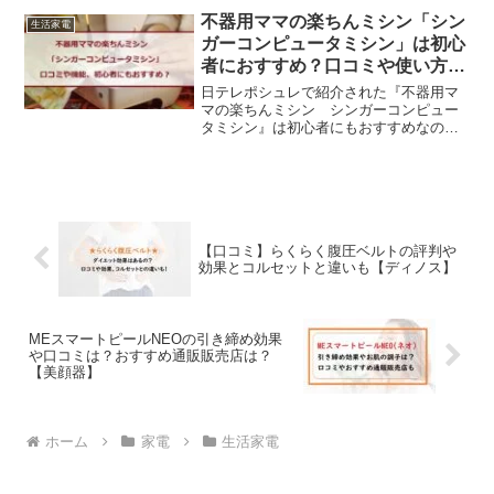
は、口臭や歯周トラブルの原因になった
不器用ママの楽ちんミシン「シン
生活家電
りしますよね。そんな時にお...
ガーコンピュータミシン」は初心
者におすすめ？口コミや使い方
【ポシュレ】
日テレポシュレで紹介された『不器用マ
マの楽ちんミシン シンガーコンピュー
タミシン』は初心者にもおすすめなの
か、口コミや使い方などをまとめていき
ます。今回ポシュレで紹介されたのは、
ミシンの老舗メーカーの「シンガー」
製。初心者でも簡単に使うこと...
【口コミ】らくらく腹圧ベルトの評判や
効果とコルセットと違いも【ディノス】
MEスマートピールNEOの引き締め効果
や口コミは？おすすめ通販販売店は？
【美顔器】
ホーム
家電
生活家電