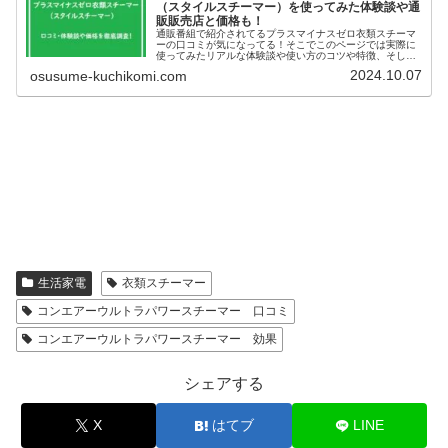
（スタイルスチーマー）を使ってみた体験談や通
販販売店と価格も！
通販番組で紹介されてるプラスマイナスゼロ衣類スチーマ
ーの口コミが気になってる！そこでこのページでは実際に
使ってみたリアルな体験談や使い方のコツや特徴、そして
販売店と価格などについて徹底調査してみました。これか
2024.10.07
osusume-kuchikomi.com
ら衣類スチーマーの購入を考えているという方にも参考に
なれば幸いです。
生活家電
衣類スチーマー
コンエアーウルトラパワースチーマー 口コミ
コンエアーウルトラパワースチーマー 効果
シェアする
X
はてブ
LINE