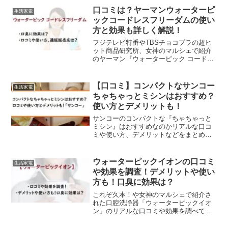
報満載！
口コミは？ヤーマンウォーターピ
生活家電
ックコードレスフリーダムの使い
方と効果も詳しく解説！
フジテレビ特番やTBSチョコプラの超ヒ
ット商品研究所、女神のマルシェで紹介
のヤーマン『ウォーターピック コードレ
スフリーダム』のリアルな口コミや効果
などをまとめてみます。歯磨きをしてい
ても磨き残しって気になりますよね。そ
【口コミ】コンパクトなサンコー
生活家電
んな磨き残しゼロを目...
ちゃちゃっとミシンはおすすめ？
使い方とデメリットも！
サンコーのコンパクトな『ちゃちゃっと
ミシン』はおすすめなのかリアルな口コ
ミや使い方、デメリットなどをまとめて
いきます。幼稚園や保育園、学校と子供
がいるとミシンを使う機会も多いですよ
ね。でも、普通のものは重たいし場所も
ウォーターピックイオンの口コミ
生活家電
取るので、毎回出したりし...
や効果を調査！デメリットや使い
方も！口臭に効果は？
これぞ久本！や女神のマルシェで紹介さ
れた口腔洗浄器「ウォーターピックイオ
ン」のリアルな口コミや効果を調べてま
とめてみました！歯ブラシや歯間ブラシ
などでは取りきることができない汚れ