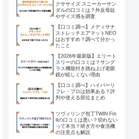
クササイズ スニーカーサン
ダルの口コミは？外反母趾
やサイズ感を調査
【口コミ調べ】メディサナ
ストレッチエアマットNEO
はおすすめ？調べて分かっ
たこと
【2026年最新版】エリート
スリーの口コミは？サング
ラス機能付き跳ね上げ老眼
鏡が眩しくない理由
【口コミ調べ】ハイパーリ
フレ・プロは効果ある？評
判や使える部位まとめ
ツヴィリング包丁TWIN Fin
IIの口コミは悪い？切れない
って本当？研ぎ方や食洗機
の注意点も解説