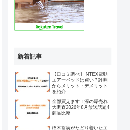
新着記事
【口コミ調べ】INTEX電動
エアーベッドは買い？評判
からメリット・デメリット
を紹介
全部買えます！淳の爆売れ
大調査2026年8月放送話題4
商品比較
樫木裕実がたどり着いたエ