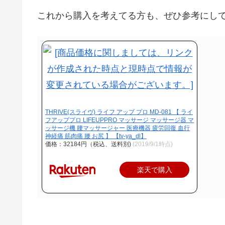
これから購入を考えてる方も、ぜひ参考にし
THRIVE(スライヴ) ライフ アップ プロ MD-081 【 ライ
フアッププロ LIFEUPPRO マッサージ マッサージ器 マ
ッサージ機 腰マッサージャー 医療機器 疲労回復 血行
神経痛 筋肉痛 腰 お尻 】 【tv-ya_dl】
価格：32184円（税込、送料別)
(2019/9/1時点)
楽天で購入