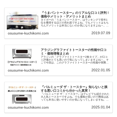
『うまパントースター』のリアルな口コミ評判！
価格やメリット・デメリットまとめ
タイガーの「うまパントースター」はランキングで長年1
位を獲得するほどの売れ筋ですよね。でもメリットはもち
ろんデメリットは本当にないのか気になりますよね～。今
回は、「うまパントースター」を実際に使ってみたリアル
な口コミから分かった真実と、性能や価格・販売店まで詳
2019.07.09
osusume-kuchikomi.com
しくまとめてみました。これから買おうか迷ってる方も参
考にしてくださいね。
アラジングラファイトトースターの性能や口コ
ミ・価格情報まとめ
アラジンの「グラファイトトースター2枚タイプ」が口コ
ミ評価がとても高いので気になってしまいますよね～。そ
こで今回は、このグラファイトトースターの性能や実際に
使ってみたリアルな口コミ評判・価格等をまとめてみまし
た。口コミから分かったデメリットも紹介していきますの
2022.01.05
osusume-kuchikomi.com
で、買おうか迷ってる方もぜひ参考にしてくださいね。
『バルミューダ ザ・トースター』知らないと損
する悪い口コミから分かった真実！
『バルミューダ ザ・トースター』はテレビでも紹介された
大人気トースターですよね。でも価格が高いので興味はあ
っても本当に使いやすいのか気になってしまいますね。今
回は、『バルミューダ ザ・トースター』の知らないと損す
る特徴や性能、悪い口コミから分かったデメリットなどに
2025.01.04
osusume-kuchikomi.com
ついてまとめていきます。買おうか迷ってる人もぜひ参考
にしてみてください。