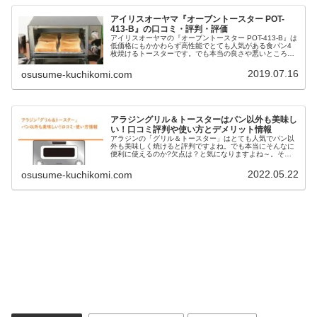
アイリスオーヤマ『オーブントースター POT-
413-B』の口コミ・評判・評価
アイリスオーヤマの『オーブントースター POT-413-B』は
低価格にもかかわらず高性能でとても人気がある食パン4
枚焼けるトースターです。でも本当の良さや悪いところは
使ってみないとわからないものです。今回は、実際に購入
して使ってみたリアルな口コミ評判から分かった真実やメ
2019.07.16
osusume-kuchikomi.com
リット・デメリットをまとめてるので、買おうか悩んでる
人も参考にしてくださいね。
アラジングリル＆トースターはパン以外も美味し
い！口コミ評判や使い方とデメリット情報
アラジンの「グリル＆トースター」はとても人気でパン以
外も美味しく焼けると評判ですよね。でも本当にそんなに
便利に使えるのか?欠点は？と気になりますよね～。そこ
で今回は、アラジン「グリル＆トースター」の特徴や実際
に使ってみたリアルな口コミ評判から分かったデメリッ
2022.05.22
osusume-kuchikomi.com
ト・使い方などについてご紹介していきますので、ぜひ参
考にしてください。