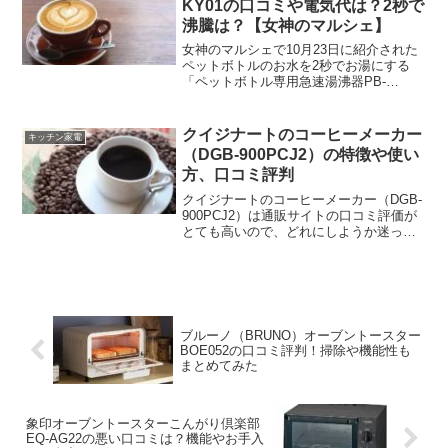
KY01の口コミや電気代は？2秒で
沸騰は？【女神のマルシェ】
女神のマルシェで10月23日に紹介された
ペットボトルのお水を2秒でお湯にする
「ペットボトル専用急速湯沸器PB-
KY01」が紹介されました！ペットボトル
を使った湯沸かし器はいろいろあります
が、この最新モデルの使い勝手のよさや
クイジナートのコーヒーメーカー
キッチン家電
電気代、口コミ、最...
（DGB-900PCJ2）の特徴や使い
方、口コミ評判
クイジナートのコーヒーメーカー（DGB-
900PCJ2）は通販サイトの口コミ評価が
とても高いので、どれにしようか迷って
るときには気になりますよね～。そこで
今回は、クイジナートのコーヒーメーカ
ー（DGB-900PCJ2）の特徴や機能から使
い方、実際に購入した人のリアルな口コ
ミ評判などをまとめてみましたので、ぜ
ひ参考にしてくださいね。
ブルーノ（BRUNO）オーブントースター
BOE052の口コミ評判！掃除や機能性も
まとめてみた
象印オーブントースターこんがり倶楽部
EQ-AG22の悪い口コミは？機能やお手入