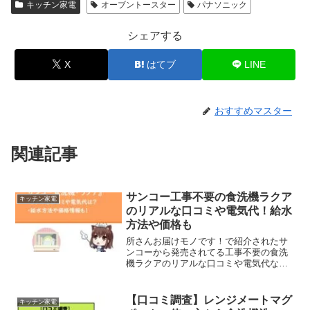
キッチン家電
オーブントースター
パナソニック
シェアする
X
はてブ
LINE
おすすめマスター
関連記事
サンコー工事不要の食洗機ラクア
キッチン家電
のリアルな口コミや電気代！給水
方法や価格も
所さんお届けモノです！で紹介されたサ
ンコーから発売されてる工事不要の食洗
機ラクアのリアルな口コミや電気代など
をまとめてみます。メディアでもよく紹
介されてるラクアは、水道工事が不要な
タンク式の食器洗い機。蛇口工事が不要
【口コミ調査】レンジメートマグ
キッチン家電
なので、アパートなどでも...