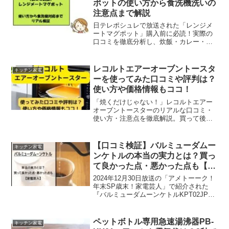
ポットの使い方から食洗機洗いの
注意点まで解説
日テレポシュレで放送された「レンジメ
ートマグポット」購入前に必読！実際の
口コミを徹底分析し、炊飯・カレー・ホ
ットケーキなど具体的な使い方を解説。
食洗機対応の便利さと注意点、メリッ
ト・デメリットを包み隠さず紹介。一人
レコルトエアーオーブントースタ
キッチン家電
暮らしや時短調理を求める方必見の完全
ーを使ってみた口コミや評判は？
ガイド。
使い方や価格情報もココ！
「焼くだけじゃない！」レコルトエアー
オーブントースターのリアルな口コミ・
使い方・注意点を徹底解説。買って後悔
しないためのお役立ち情報をまとめまし
た。メリット・デメリットも参考にあな
たのライフスタイルに合うキッチン家電
【口コミ検証】バルミューダムー
キッチン家電
なのかチェックしてみてくださいね。
ンケトルの本当の実力とは？買っ
て良かった点・悪かった点も【家
電芸人】
2024年12月30日放送の「アメトーーク！
年末SP歳末！家電芸人」で紹介された
『バルミューダムーンケトルKPT02JP』
のリアルな口コミから良い・悪いところ
や使い方、掃除方法などをまとめてご紹
介していきます。「バルミューダの電気
ペットボトル専用急速湯沸器PB-
キッチン家電
ケトル、な...