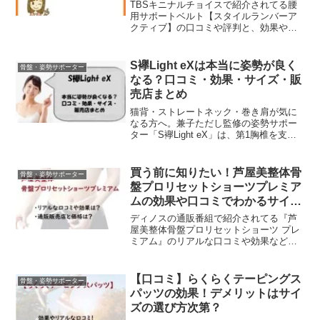
TBSキニナルチョイスで紹介されてる腰
用サポートベルト【スタイルランバーア
クティブ】の口コミや評判と、効果やメ
リット・デメリットなどをまとめてみま
した。サポートベルトというと装着する
とかなり目立ってしまう上に、ズレやす
S襷Light eXは本当に姿勢が良く
骨盤・姿勢サポーター
く、夏は蒸れやすいなど...
なる？口コミ・効果・サイズ・販
売店まとめ
猫背・ストレートネック・巻き肩が気に
なる方へ。兼子ただし監修の姿勢サポー
ター「S襷Light eX」は、第1胸椎を支え
る独自構造で“着るだけ”で姿勢を自然に整
える進化モデル。口コミ・効果・サイズ
選び・どんな人におすすめか情報まで徹
買う前に知りたい！芦屋美整体骨
骨盤・姿勢サポーター
底解説。【2025年最新】
盤プロリセットショーツプレミア
ムの効果や口コミでわかるサイズ
選びのコツとデメリット【ディノ
ディノスの通販番組で紹介されてる『芦
ス】
屋美整体骨盤プロリセットショーツ プレ
ミアム』のリアルな口コミや効果などを
まとめていきます。これ1つで4つの骨盤
の傾きに対応することができるというシ
リーズ最強モデル！芦屋美整体は、これ
【口コミ】らくらくテーピングス
骨盤・姿勢サポーター
までにもいろいろな補...
パッツの効果！デメリットはサイ
ズの選び方次第？