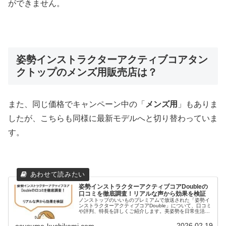
ができません。
姿勢インストラクターアクティブコアタン
クトップのメンズ用販売店は？
また、同じ価格でキャンペーン中の「
メンズ用
」もありま
したが、こちらも同様に最新モデルへと切り替わっていま
す。
姿勢インストラクターアクティブコアDoubleの
口コミを徹底調査！リアルな声から効果を検証
ノンストップのいいものプレミアムで放送された「姿勢イ
ンストラクターアクティブコアDouble」について、口コミ
や評判、特長を詳しくご紹介します。美姿勢を日常生活に
取り入れ、360度のパワーネットでしっかり補整。サイズ
選びや効果的な使用法も解説しています。
2026.02.19
osusume-kuchikomi.com