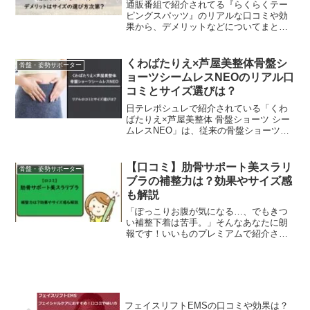
通販番組で紹介されてる『らくらくテー
ピングスパッツ』のリアルな口コミや効
果から、デメリットなどについてまとめ
ていきます。テーピングのプロが監修し
たというスパッツは、着用することで骨
盤まわり、股関節まわり、太もも前面に
くわばたりえ×芦屋美整体骨盤シ
骨盤・姿勢サポーター
もテーピングラインをほど...
ョーツシームレスNEOのリアル口
コミとサイズ選びは？
日テレポシュレで紹介されている「くわ
ばたりえ×芦屋美整体 骨盤ショーツ シー
ムレスNEO」は、従来の骨盤ショーツと
は一線を画す、革新的な機能と快適な履
き心地が特徴です。整体師くわばたりえ
先生監修のもと、芦屋美整体のノウハウ
【口コミ】肋骨サポート美スラリ
骨盤・姿勢サポーター
を活かした設計で、...
ブラの補整力は？効果やサイズ感
も解説
「ぽっこりお腹が気になる…、でもきつ
い補整下着は苦手。」そんなあなたに朗
報です！いいものプレミアムで紹介され
てる「肋骨サポート美スラリブラ」が、
あなたの悩みを解決するかもしれませ
ん。この記事では、実際に使ってみた方
のリアルな声と、効果的な着...
フェイスリフトEMSの口コミや効果は？