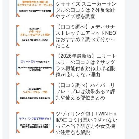
クササイズ スニーカーサン
ダルの口コミは？外反母趾
やサイズ感を調査
【口コミ調べ】メディサナ
ストレッチエアマットNEO
はおすすめ？調べて分かっ
たこと
【2026年最新版】エリート
スリーの口コミは？サング
ラス機能付き跳ね上げ老眼
鏡が眩しくない理由
【口コミ調べ】ハイパーリ
フレ・プロは効果ある？評
判や使える部位まとめ
ツヴィリング包丁TWIN Fin
IIの口コミは悪い？切れない
って本当？研ぎ方や食洗機
の注意点も解説