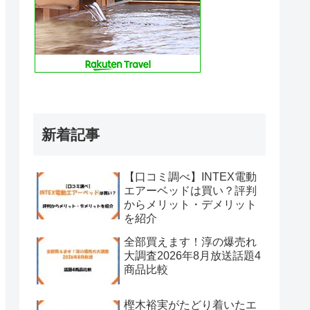
新着記事
【口コミ調べ】INTEX電動
エアーベッドは買い？評判
からメリット・デメリット
を紹介
全部買えます！淳の爆売れ
大調査2026年8月放送話題4
商品比較
樫木裕実がたどり着いたエ